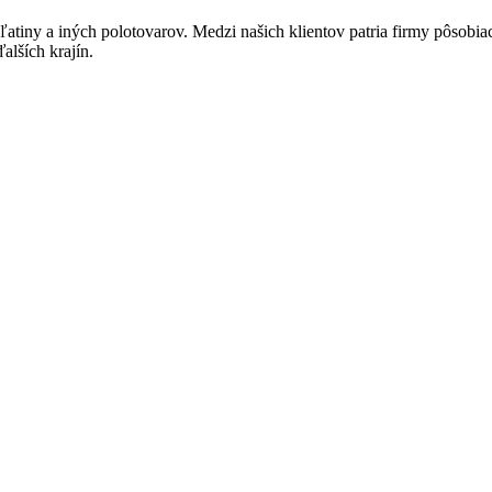
tiny a iných polotovarov. Medzi našich klientov patria firmy pôsobiace
alších krajín.