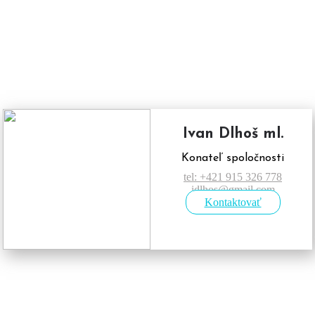
Ivan Dlhoš ml.
Konateľ spoločnosti
tel: +421 915 326 778
idlhos@gmail.com
Kontaktovať